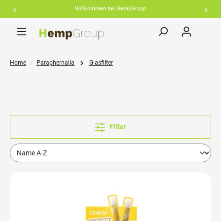
Willkommen bei HempGroup
inhalt springen
Home
Paraphernalia
Glasfilter
Filter