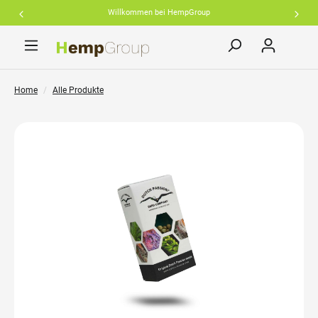
Willkommen bei HempGroup
inhalt springen
Home
Alle Produkte