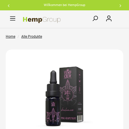
Willkommen bei HempGroup
inhalt springen
Home
Alle Produkte