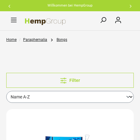
Willkommen bei HempGroup
inhalt springen
Home
Paraphernalia
Bongs
Filter