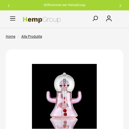
Willkommen bei HempGroup
inhalt springen
Home
Alle Produkte