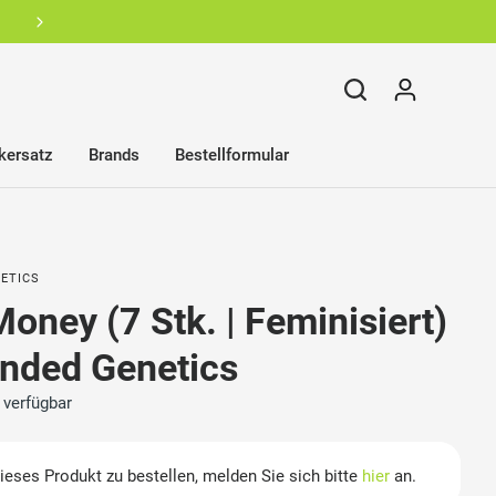
Über 10.000 zufriedene B2B Kunden
kersatz
Brands
Bestellformular
ETICS
oney (7 Stk. | Feminisiert)
unded Genetics
 verfügbar
eses Produkt zu bestellen, melden Sie sich bitte
hier
an.