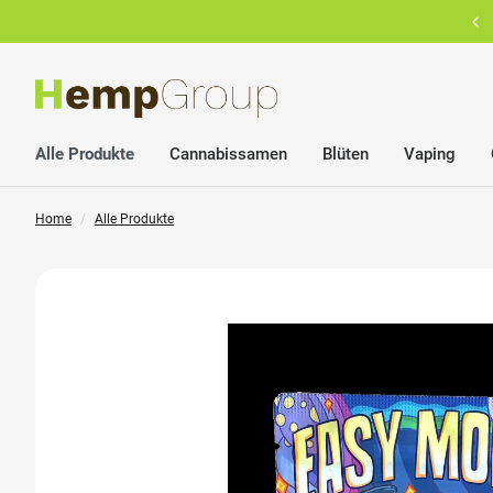
Ihr verlässlicher Partner im Bereich Cannabis Lifestyle Brands
inhalt springen
Alle Produkte
Cannabissamen
Blüten
Vaping
Home
Alle Produkte