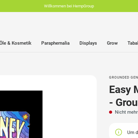
Willkommen bei HempGroup
Öle & Kosmetik
Paraphernalia
Displays
Grow
Taba
GROUNDED GEN
Easy M
- Gro
Nicht mehr
Um di