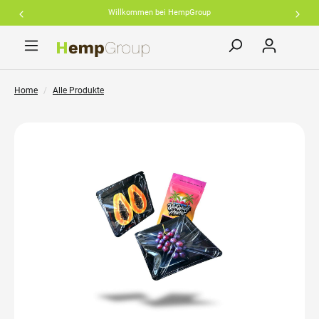
Willkommen bei HempGroup
inhalt springen
Home
Alle Produkte