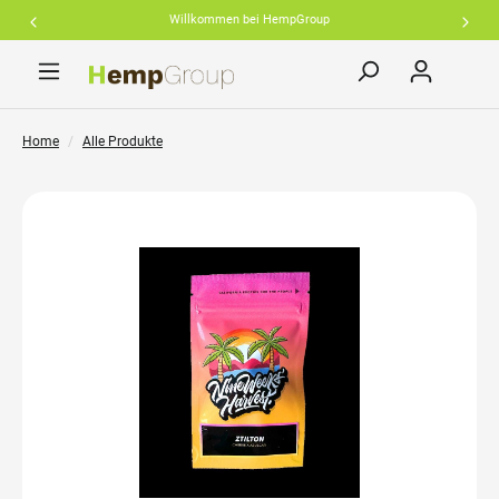
Willkommen bei HempGroup
inhalt springen
Home
Alle Produkte