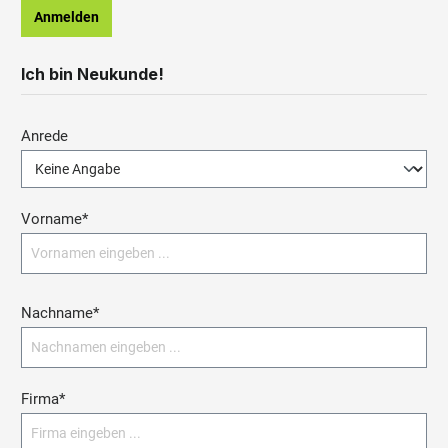
Anmelden
Ich bin Neukunde!
Persönliche Informationen
Anrede
Vorname*
Nachname*
Firma*