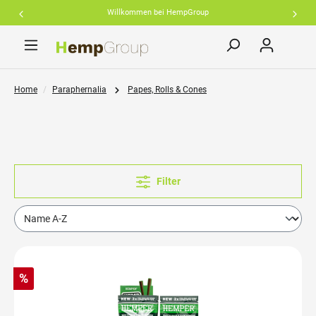
Willkommen bei HempGroup
inhalt springen
Home
Paraphernalia
Papes, Rolls & Cones
Filter
%