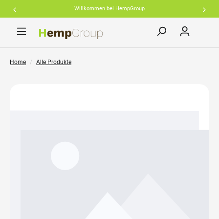
Willkommen bei HempGroup
inhalt springen
Home
Alle Produkte