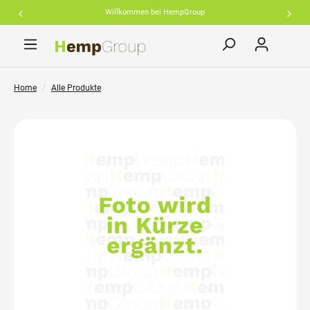
Willkommen bei HempGroup
inhalt springen
Home
Alle Produkte