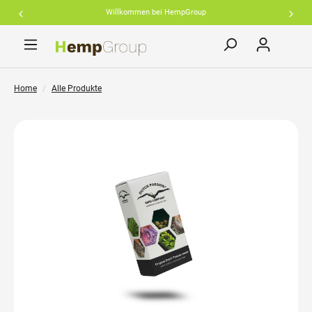
Willkommen bei HempGroup
inhalt springen
Home
Alle Produkte