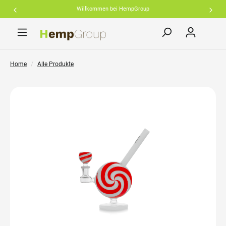
Willkommen bei HempGroup
inhalt springen
Home
Alle Produkte