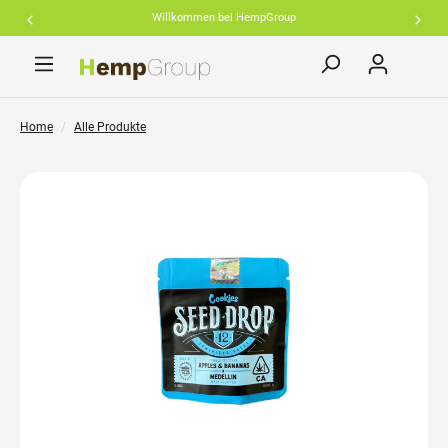
Willkommen bei HempGroup
inhalt springen
Home
Alle Produkte